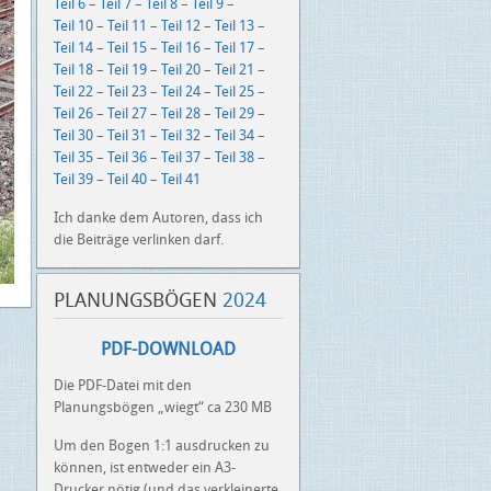
Teil 6
–
Teil 7
–
Teil 8
–
Teil 9
–
Teil 10
–
Teil 11
–
Teil 12
–
Teil 13
–
Teil 14
–
Teil 15
–
Teil 16
–
Teil 17
–
Teil 18
–
Teil 19
–
Teil 20
–
Teil 21
–
Teil 22
–
Teil 23
–
Teil 24
–
Teil 25
–
Teil 26
–
Teil 27
–
Teil 28
–
Teil 29
–
Teil 30
–
Teil 31
–
Teil 32
–
Teil 34
–
Teil 35
–
Teil 36
–
Teil 37
–
Teil 38
–
Teil 39
–
Teil 40
–
Teil 41
Ich danke dem Autoren, dass ich
die Beiträge verlinken darf.
PLANUNGSBÖGEN
2024
PDF-DOWNLOAD
Die PDF-Datei mit den
Planungsbögen „wiegt“ ca 230 MB
Um den Bogen 1:1 ausdrucken zu
können, ist entweder ein A3-
Drucker nötig (und das verkleinerte