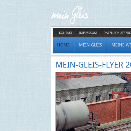
KONTAKT
IMPRESSUM
DATENSCHUTZER
HOME
MEIN GLEIS
MEINE W
MEIN-GLEIS-FLYER 2