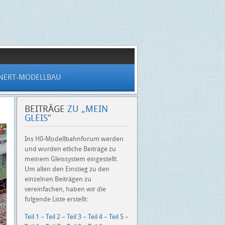
NERT-MODELLBAU
BEITRÄGE
ZU „MEIN
GLEIS“
Ins H0-Modellbahnforum werden
und wurden etliche Beiträge zu
meinem Gleissystem eingestellt.
Um allen den Einstieg zu den
einzelnen Beiträgen zu
vereinfachen, haben wir die
folgende Liste erstellt:
Teil 1
–
Teil 2
–
Teil 3
–
Teil 4
–
Teil 5
–