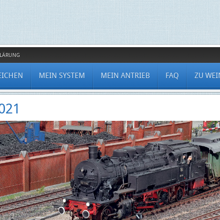
KLÄRUNG
EICHEN
MEIN SYSTEM
MEIN ANTRIEB
FAQ
ZU WEI
021