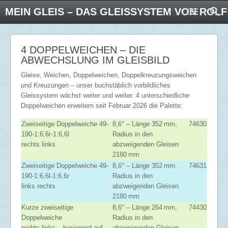
MEIN GLEIS – DAS GLEISSYSTEM VON ROL
4 DOPPELWEICHEN – DIE
ABWECHSLUNG IM GLEISBILD
Gleise, Weichen, Doppelweichen, Doppelkreuzungsweichen
und Kreuzungen – unser buchstäblich vorbildliches
Gleissystem wächst weiter und weiter. 4 unterschiedliche
Doppelweichen erweitern seit Februar 2026 die Palette:
Zweiseitige Doppelweiche 49-
8,6° – Länge 352 mm,
74630
190-1:6,6r-1:6,6l
Radius in den
rechts links
abzweigenden Gleisen
2180 mm
Zweiseitige Doppelweiche 49-
8,6° – Länge 352 mm,
74631
190-1:6,6l-1:6,6r
Radius in den
links rechts
abzweigenden Gleisen
2180 mm
Kurze zweiseitige
8,6° – Länge 264 mm,
74430
Doppelweiche
Radius in den
rechts links – basierend auf
abzweigenden Gleisen