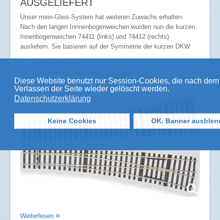
AUSGELIEFERT
Unser mein-Gleis-System hat weiteren Zuwachs erhalten.
Nach den langen Innnenbogenweichen wurden nun die kurzen
Innenbogenweichen 74411 (links) und 74412 (rechts)
ausliefern. Sie basieren auf der Symmetrie der kurzen DKW
Länge:
264
mm
Radius im äußeren Gleis: 2900
mm
Diese Website benutzt nur Session-Cookies, die nach dem
Radius im inneren Gleis: 950
mm
Verlassen der Seite wieder gelöscht werden.
Datenschutzerklärung
Keine Cookies
OK. Banner ausblen
Weiterlesen