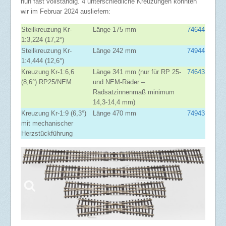
nun fast vollständig. 4 unterschiedliche Kreuzungen konnten
wir im Februar 2024 ausliefern:
Steilkreuzung Kr-
Länge 175 mm
74644
1:3,224 (17,2°)
Steilkreuzung Kr-
Länge 242 mm
74944
1:4,444 (12,6°)
Kreuzung Kr-1:6,6
Länge 341 mm (nur für RP 25-
74643
(8,6°) RP25/NEM
und NEM-Räder –
Radsatzinnenmaß minimum
14,3-14,4 mm)
Kreuzung Kr-1:9 (6,3°)
Länge 470 mm
74943
mit mechanischer
Herzstückführung